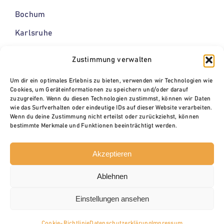
Bochum
Karlsruhe
Leipzig
Zustimmung verwalten
Um dir ein optimales Erlebnis zu bieten, verwenden wir Technologien wie
Cookies, um Geräteinformationen zu speichern und/oder darauf
Projektteam
zuzugreifen. Wenn du diesen Technologien zustimmst, können wir Daten
wie das Surfverhalten oder eindeutige IDs auf dieser Website verarbeiten.
EPC gGmbH
Wenn du deine Zustimmung nicht erteilst oder zurückziehst, können
bestimmte Merkmale und Funktionen beeinträchtigt werden.
IKEM
InWIS
Akzeptieren
Fraunhofer ISI
Ablehnen
Einstellungen ansehen
Cookie-Richtlinie
Datenschutzerklärung
Impressum